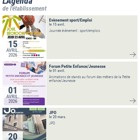
L'Agenda
de l'établissement
Evènement sport/Emploi
le 15 avril.
Journée évènement : sport/emplois
15
AVRIL.
2026
VO
Forum Petite Enfance/Jeunesse
le 01 avril.
Animations de stands au forum des métiers de la Petite
enfance/Jeunesse
01
AVRIL.
2026
VO
JPO
le 20 mars.
JPO
20