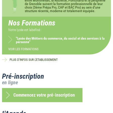
entre Montmélian, la Rochette, Pontcharra et la périphérie
de Grenoble suivent la formation professionnelle de leur
choix (3ème Prépa Pro, CAP et BAC Pro) au sein d’une
structure récente, moderne et totalement équipée.
Nos Formations
Notre lycée est labellisé :
"Lycée des Métiers du commerce, du social et des services à la
personne"
VOIR LES FORMATIONS
PLUS D’INFOS SUR L'ETABLISSEMENT
Pré-inscription
en ligne
Commencez votre pré-inscription