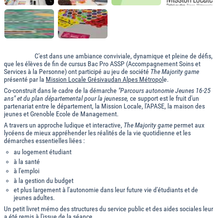
C'est dans une ambiance conviviale, dynamique et pleine de défis,
que les élèves de fin de cursus Bac Pro ASSP (Accompagnement Soins et
Services à la Personne) ont participé au jeu de société
The Majority game
présenté par la
Mission Locale Grésivaudan Alpes Métropol
e.
Co-construit dans le cadre de la démarche
"Parcours autonomie Jeunes 16-25
ans" et du plan départemental pour la jeunesse,
ce support est le fruit d'un
partenariat entre le département, la Mission Locale, l'APASE, la maison des
jeunes et Grenoble Ecole de Management.
A travers un approche ludique et interactive,
The Majority game
permet aux
lycéens de mieux appréhender les réalités de la vie quotidienne et les
démarches essentielles liées :
au logement étudiant
à la santé
à l'emploi
à la gestion du budget
et plus largement à l'autonomie dans leur future vie d'étudiants et de
jeunes adultes.
Un petit livret mémo des structures du service public et des aides sociales leur
a été remis à l'issue de la séance.