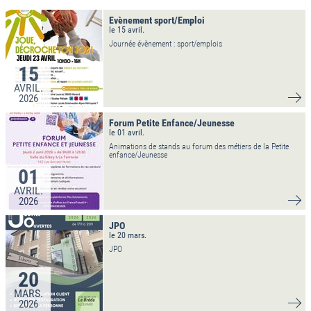
Evènement sport/Emploi
le 15 avril.
Journée évènement : sport/emplois
15
AVRIL.
2026
VO
Forum Petite Enfance/Jeunesse
le 01 avril.
Animations de stands au forum des métiers de la Petite
enfance/Jeunesse
01
AVRIL.
2026
VO
JPO
le 20 mars.
JPO
20
MARS.
2026
VO