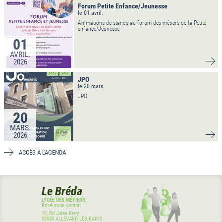
Forum Petite Enfance/Jeunesse
le 01 avril.
Animations de stands au forum des métiers de la Petite
enfance/Jeunesse
01
AVRIL.
2026
VO
JPO
le 20 mars.
JPO
20
MARS.
2026
VO
ACCÈS À L'AGENDA
Le Bréda
LYCÉE DES MÉTIERS,
Privé sous contrat
10, Bd Jules Ferry
38580
ALLEVARD LES BAINS