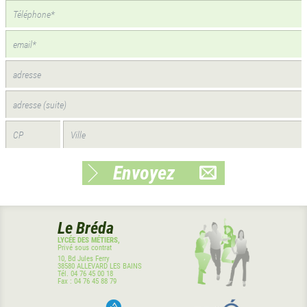
Envoyez
Le Bréda
LYCÉE DES MÉTIERS,
Privé sous contrat
10, Bd Jules Ferry
38580
ALLEVARD LES BAINS
Tél.
04 76 45 00 18
Fax :
04 76 45 88 79