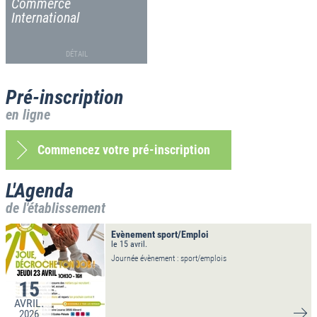
Commerce
International
DÉTAIL
Pré-inscription
en ligne
Commencez votre pré-inscription
L'Agenda
de l'établissement
Evènement sport/Emploi
le 15 avril.
Journée évènement : sport/emplois
15
AVRIL.
2026
VO