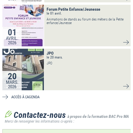
Forum Petite Enfance/Jeunesse
le 01 avril.
Animations de stands au forum des métiers de la Petite
enfance/Jeunesse
01
AVRIL.
2026
VO
JPO
le 20 mars.
JPO
20
MARS.
2026
VO
ACCÈS À L'AGENDA
Contactez-nous
à propos de la formation BAC Pro MA
Merci de renseigner les informations ci-aprés :