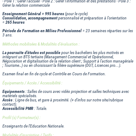
- Pôle 1 : Gérer l'accueil - Pôle 2 : Gérer l'information et des prestations - Pôle 3 :
Gérer la relation commerciale
Enseignement Général = 995 heures
(pour le cycle)
Consolidation, accompagnement
personnalisé et préparation à l’orientation
=
265 heures
Période de Formation en Milieu Professionnel
= 23 semaines réparties sur les
3 ans.
Méthodes mobilisées & Modalités d'évaluation :
La poursuite d’études est possible
pour les bacheliers les plus motivés en
intégrant un BTS tertiaire (Management Commercial et Opérationnel,
Négociation et digitalisation de la relation client ; Support à l'action managériale
; Tourisme…) ou en choisissant la filière supérieure (DUT, Licences pro...).
Examen final en fin de cycle et Contrôle en Cours de Formation.
Équipements / Accès / Accessibilité :
Equipements
: Salles de cours avec vidéo projection et salles techniques avec
matériels spécialisés.
Accès
: Ligne de bus, et gare à proximité. (+ d'infos sur notre site/rubrique
contact).
Accessibilité PMR
: Totale.
Profil (s) Formateur(s) :
Enseignants de l'Education Nationale.
Modalités d'inscription / Tarifs :