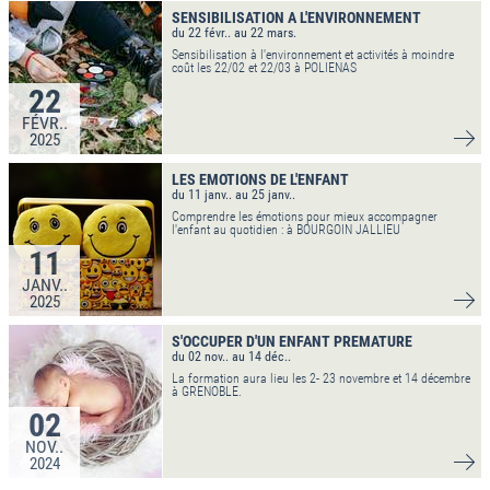
SENSIBILISATION A L'ENVIRONNEMENT
du 22 févr.. au 22 mars.
Sensibilisation à l'environnement et activités à moindre
coût les 22/02 et 22/03 à POLIENAS
22
FÉVR..
2025
VO
LES EMOTIONS DE L'ENFANT
du 11 janv.. au 25 janv..
Comprendre les émotions pour mieux accompagner
l'enfant au quotidien : à BOURGOIN JALLIEU
11
JANV..
2025
VO
S'OCCUPER D'UN ENFANT PREMATURE
du 02 nov.. au 14 déc..
La formation aura lieu les 2- 23 novembre et 14 décembre
à GRENOBLE.
02
NOV..
2024
VO