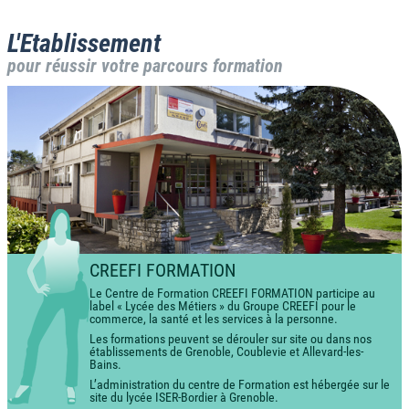
L'Etablissement
pour réussir votre parcours formation
CREEFI FORMATION
Le Centre de Formation CREEFI FORMATION participe au
label « Lycée des Métiers » du Groupe CREEFI pour le
commerce, la santé et les services à la personne.
Les formations peuvent se dérouler sur site ou dans nos
établissements de Grenoble, Coublevie et Allevard-les-
Bains.
L’administration du centre de Formation est hébergée sur le
site du lycée ISER-Bordier à Grenoble.