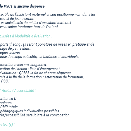
de PSC1 si aucune dispense
Le rôle de l'assistant maternel et son positionnement dans les
accueil du jeune enfant
es spécificités du métier d'assistant maternel
es besoins fondamentaux de l'enfant
lisées & Modalités d'évaluation :
ports théoriques seront ponctués de mises en pratique et de
nage de petits films.
ogies actives
ance de temps collectifs, en binômes et individuels.
ormation remis aux stagiaires.
xécution de l’action : liste d’émargement.
’évaluation : QCM à la fin de chaque séquence
is à la fin de la formation : Attestation de formation,
e PSC1
Accès / Accessibilité :
mation en U
gogiques
é PMR totale
 pédagogiques individuelles possibles
cès/accessibilité sera jointe à la convocation
ateur(s) :