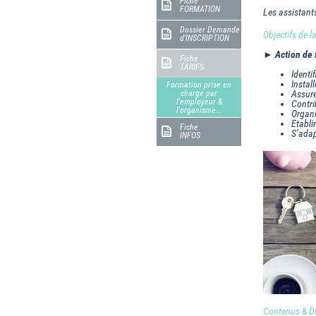
Fiche
FORMATION
Les assistant
Dossier Demande
Objectifs de 
d'INSCRIPTION
► Action de 
Fiche
TARIFS
Identi
Instal
Formation prise en
charge par
Assure
l'employeur &
Contri
l'organisme...
Organi
Etabli
Fiche
S’adap
INFOS
Contenus & Du