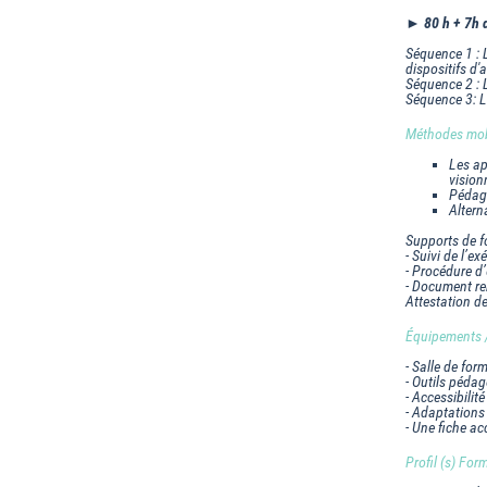
► 80 h + 7h 
Séquence 1 : 
dispositifs d'
Séquence 2 : L
Séquence 3: L
Méthodes mobi
Les ap
vision
Pédag
Altern
Supports de f
- Suivi de l’e
- Procédure d
- Document rem
Attestation d
Équipements / 
- Salle de for
- Outils péda
- Accessibilit
- Adaptations
- Une fiche ac
Profil (s) Form