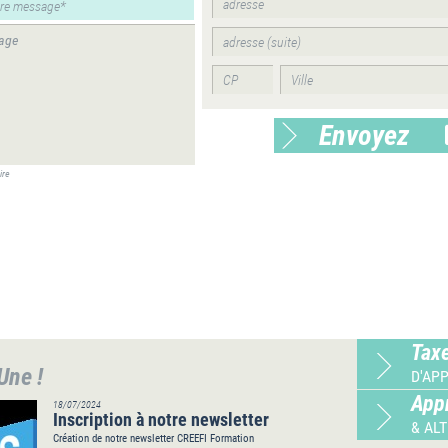
Envoyez
ire
Tax
 Une !
D'AP
App
18/07/2024
Inscription à notre newsletter
& AL
Création de notre newsletter CREEFI Formation