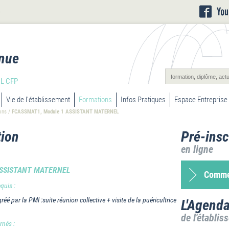
L
nue
L CFP
Vie de l'établissement
Formations
Infos Pratiques
Espace Entreprise
ons
/
FCASSMAT1, Module 1 ASSISTANT MATERNEL
ion
Pré-insc
en ligne
ASSISTANT MATERNEL
Commen
equis :
réé par la PMI :suite réunion collective + visite de la puéricultrice
L'Agend
de l'établis
rnés :