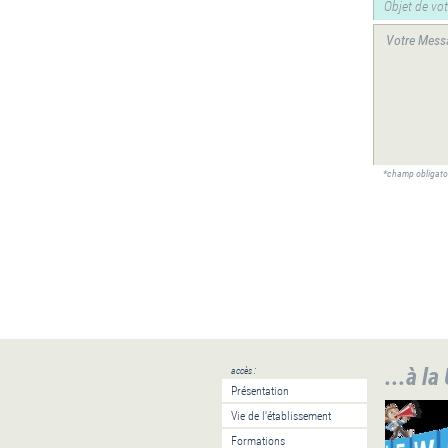
*champ obligato
...à la
accès :
Présentation
Vie de l'établissement
Formations