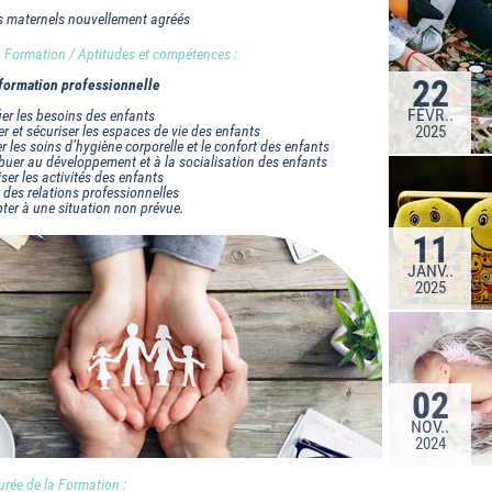
s maternels nouvellement agréés
la Formation / Aptitudes et compétences :
22
formation professionnelle
FÉVR..
fier les besoins des enfants
ler et sécuriser les espaces de vie des enfants
2025
r les soins d’hygiène corporelle et le confort des enfants
buer au développement et à la socialisation des enfants
ser les activités des enfants
r des relations professionnelles
ter à une situation non prévue.
11
JANV..
2025
02
NOV..
2024
rée de la Formation :