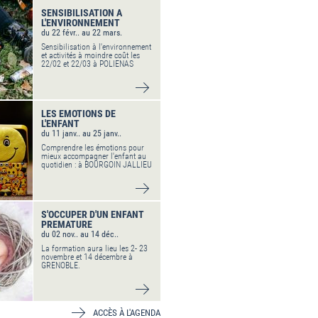
SENSIBILISATION A
L'ENVIRONNEMENT
du 22 févr.. au 22 mars.
Sensibilisation à l'environnement
et activités à moindre coût les
22/02 et 22/03 à POLIENAS
VOIR DÉTAIL
LES EMOTIONS DE
L'ENFANT
du 11 janv.. au 25 janv..
Comprendre les émotions pour
mieux accompagner l'enfant au
quotidien : à BOURGOIN JALLIEU
VOIR DÉTAIL
S'OCCUPER D'UN ENFANT
PREMATURE
du 02 nov.. au 14 déc..
La formation aura lieu les 2- 23
novembre et 14 décembre à
GRENOBLE.
VOIR DÉTAIL
ACCÈS À L'AGENDA