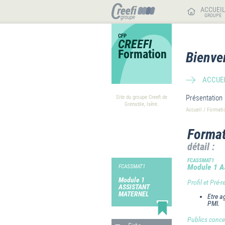
ACCUEI
GROUPE
CFP
CREEFI
Formation
Bienve
ACCUEI
Présentation
Site du groupe Creefi de
Grenoble, Isère.
Accueil
/
Formati
Format
détail :
FCASSMAT1
Module 1 
FCASSMAT1
Module 1
Profil et Pré-r
ASSISTANT
MATERNEL
Etre ag
PMI.
Publics conce