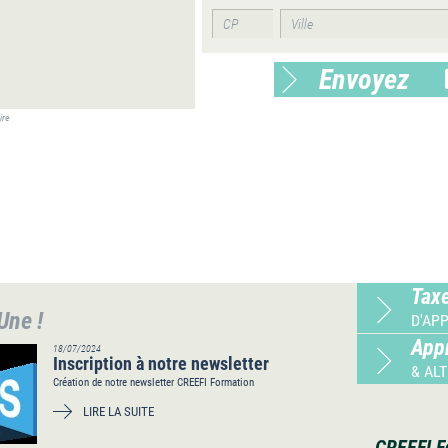
Envoyez
ire
Tax
 Une !
D'AP
App
18/07/2024
Inscription à notre newsletter
& AL
Création de notre newsletter CREEFI Formation
LIRE LA SUITE
CREEFI F