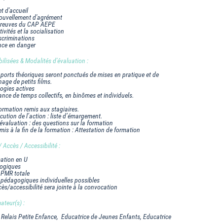
et d'accueil
ouvellement d'agrément
preuves du CAP AEPE
ivités et la socialisation
scriminations
nce en danger
lisées & Modalités d'évaluation :
ports théoriques seront ponctués de mises en pratique et de
nage de petits films.
ogies actives
ance de temps collectifs, en binômes et individuels.
ormation remis aux stagiaires.
écution de l’action : liste d’émargement.
évaluation : des questions sur la formation
is à la fin de la formation : Attestation de formation
Accès / Accessibilité :
mation en U
gogiques
é PMR totale
 pédagogiques individuelles possibles
cès/accessibilité sera jointe à la convocation
ateur(s) :
 Relais Petite Enfance, Educatrice de Jeunes Enfants, Educatrice