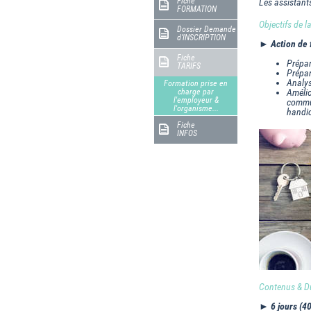
Fiche
Les assistant
FORMATION
Objectifs de 
Dossier Demande
d'INSCRIPTION
► Action de 
Fiche
Prépar
TARIFS
Prépar
Analys
Formation prise en
charge par
Amélio
l'employeur &
commun
l'organisme...
handic
Fiche
INFOS
Contenus & Du
► 6 jours (4