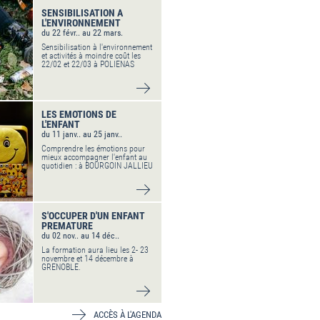
SENSIBILISATION A
L'ENVIRONNEMENT
du 22 févr.. au 22 mars.
Sensibilisation à l'environnement
et activités à moindre coût les
22/02 et 22/03 à POLIENAS
VOIR DÉTAIL
LES EMOTIONS DE
L'ENFANT
du 11 janv.. au 25 janv..
Comprendre les émotions pour
mieux accompagner l'enfant au
quotidien : à BOURGOIN JALLIEU
VOIR DÉTAIL
S'OCCUPER D'UN ENFANT
PREMATURE
du 02 nov.. au 14 déc..
La formation aura lieu les 2- 23
novembre et 14 décembre à
GRENOBLE.
VOIR DÉTAIL
ACCÈS À L'AGENDA