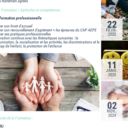
s maternels agréés
la Formation / Aptitudes et compétences :
formation professionnelle
22
er son livret d'accueil
FÉVR..
er son renouvellement d'agrément + les épreuves du CAP AEPE
er ses pratiques professionnelles
2025
ration continue avec les thématiques suivantes : la
ication, la socialisation et les activités, les discriminations et le
ap de l'enfant, la protection de l'enfance
11
JANV..
2025
02
NOV..
2024
rée de la Formation :
0h)