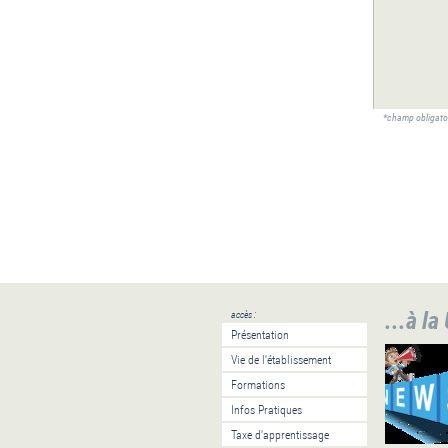
*champ obligato
...à la
accès :
Présentation
Vie de l'établissement
Formations
Infos Pratiques
Taxe d'apprentissage