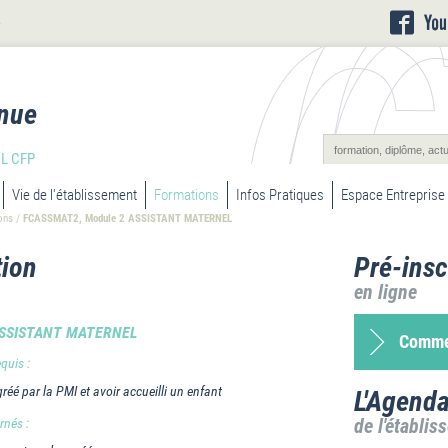
L
nue
L CFP
Vie de l'établissement
Formations
Infos Pratiques
Espace Entreprise
ons
/
FCASSMAT2, Module 2 ASSISTANT MATERNEL
ion
Pré-insc
en ligne
ASSISTANT MATERNEL
Commen
equis :
gréé par la PMI et avoir accueilli un enfant
L'Agend
de l'établis
rnés :