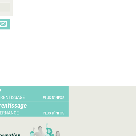
e
PRENTISSAGE
PLUS D'INFOS
rentissage
TERNANCE
PLUS D'INFOS
ormation