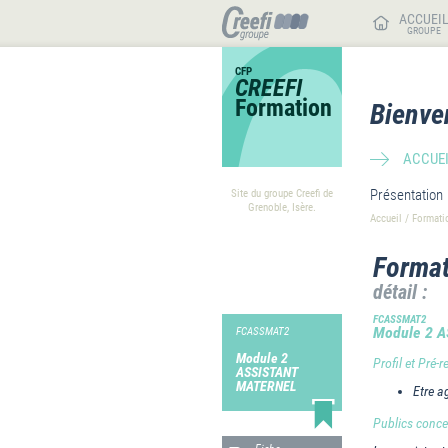
ACCUEI
GROUPE
CFP
CREEFI
Formation
Bienve
ACCUEI
Présentation
Site du groupe Creefi de
Grenoble, Isère.
Accueil
/
Formati
Format
détail :
FCASSMAT2
Module 2 
FCASSMAT2
Module 2
Profil et Pré-r
ASSISTANT
MATERNEL
Etre a
Publics conce