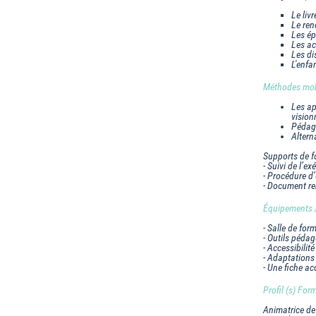
Le livr
Le ren
Les é
Les act
Les di
L'enfa
Méthodes mobi
Les ap
vision
Pédag
Altern
Supports de f
-
Suivi de l’ex
- Procédure d’
- Document rem
Équipements / 
- Salle de for
- Outils péda
- Accessibilit
- Adaptations
- Une fiche ac
Profil (s) Form
Animatrice de