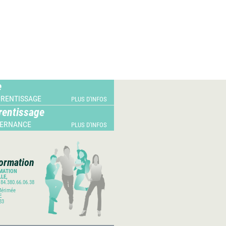
e
PRENTISSAGE
PLUS D'INFOS
rentissage
TERNANCE
PLUS D'INFOS
ormation
RMATION
LE,
 84.380.66.06.38
Mérimée
E
83