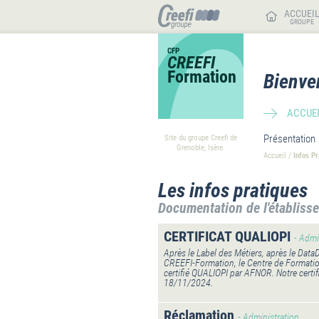
ACCUEI
GROUPE
CFP
CREEFI
Formation
Bienve
ACCUEI
Présentation
Site du groupe Creefi de
Grenoble, Isère.
Accueil
/
Infos Pr
Les infos pratiques
Documentation de l'établiss
CERTIFICAT QUALIOPI
- Admi
Après le Label des Métiers, après le DataDo
CREEFI-Formation, le Centre de Formati
certifié QUALIOPI par AFNOR. Notre certi
18/11/2024.
Réclamation
- Administration