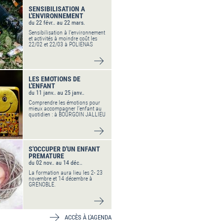
SENSIBILISATION A
L'ENVIRONNEMENT
du 22 févr.. au 22 mars.
Sensibilisation à l'environnement
et activités à moindre coût les
22/02 et 22/03 à POLIENAS
VOIR DÉTAIL
LES EMOTIONS DE
L'ENFANT
du 11 janv.. au 25 janv..
Comprendre les émotions pour
mieux accompagner l'enfant au
quotidien : à BOURGOIN JALLIEU
VOIR DÉTAIL
S'OCCUPER D'UN ENFANT
PREMATURE
du 02 nov.. au 14 déc..
La formation aura lieu les 2- 23
novembre et 14 décembre à
GRENOBLE.
VOIR DÉTAIL
ACCÈS À L'AGENDA