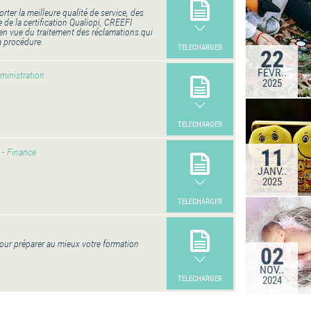
ter la meilleure qualité de service, des
e de la certification Qualiopi, CREEFI
en vue du traitement des réclamations qui
la procédure.
TELECHARGER
22
FÉVR..
ministration
2025
TELECHARGER
11
- Finance
JANV..
2025
TELECHARGER
pour préparer au mieux votre formation
02
NOV..
TELECHARGER
2024