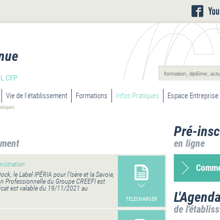
L
nue
L CFP
Vie de l'établissement
Formations
Infos Pratiques
Espace Entreprise
atiques
Pré-insc
ement
en ligne
nistration
Commen
ck, le Label IPÉRIA pour l'Isère et la Savoie,
on Professionnelle du Groupe CREEFI est
ficat est valable du 19/11/2021 au
L'Agend
TELECHARGER
de l'établis