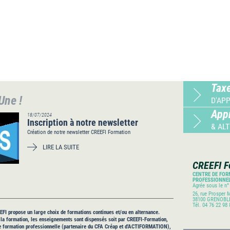
Tax
 Une !
D'AP
App
18/07/2024
Inscription à notre newsletter
& AL
Création de notre newsletter CREEFI Formation
LIRE LA SUITE
CREEFI F
CENTRE DE FO
PROFESSIONNEL
Agrée sous le n°
26, rue Prosper 
38100
GRENOBL
Tél.
04 76 22 98 
FI propose un large choix de formations continues et/ou en alternance.
 la formation, les enseignements sont dispensés soit par CREEFI-Formation,
de formation professionnelle (partenaire du CFA Créap et d’ACTIFORMATION),