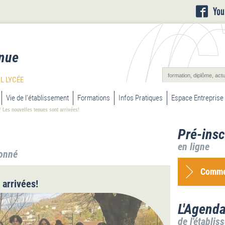
L
nue
L LYCÉE
Vie de l'établissement
Formations
Infos Pratiques
Espace Entreprise
/
Les nouvelles tenues sont arrivées!
Pré-insc
en ligne
ionné
Commen
 arrivées!
L'Agend
de l'établis