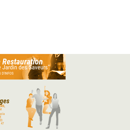
 Restauration
e Jardin des Saveurs"
 D'INFOS
rges
ERS,
at
uoïa
E
83
 47