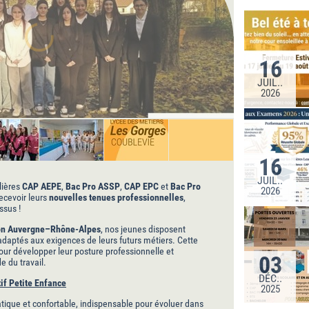
16
JUIL..
2026
16
JUIL..
lières
CAP AEPE
,
Bac Pro ASSP
,
CAP EPC
et
Bac Pro
2026
recevoir leurs
nouvelles tenues professionnelles
,
ssus !
ion Auvergne–Rhône-Alpes
, nos jeunes disposent
daptés aux exigences de leurs futurs métiers. Cette
pour développer leur posture professionnelle et
03
e du travail.
DÉC..
f Petite Enfance
2025
tique et confortable, indispensable pour évoluer dans