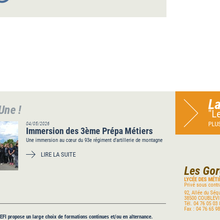
La
 Une !
"L
PLUS
04/05/2026
Immersion des 3ème Prépa Métiers
Une immersion au cœur du 93e régiment d’artillerie de montagne
LIRE LA SUITE
Les Go
LYCÉE DES MÉTI
Privé sous contr
92, Allée du Séq
38500
COUBLEVI
Tél.
04 76 05 03 
Fax :
04 76 65 98
FI propose un large choix de formations continues et/ou en alternance.