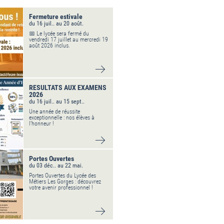
Fermeture estivale
du 16 juil.. au 20 août.
📅 Le lycée sera fermé du
vendredi 17 juillet au mercredi 19
août 2026 inclus.
VOIR DÉTAIL
RESULTATS AUX EXAMENS
2026
du 16 juil.. au 15 sept..
Une année de réussite
exceptionnelle : nos élèves à
l’honneur !
VOIR DÉTAIL
Portes Ouvertes
du 03 déc.. au 22 mai.
Portes Ouvertes du Lycée des
Métiers Les Gorges : découvrez
votre avenir professionnel !
VOIR DÉTAIL