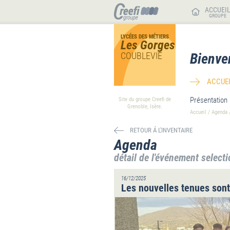
ACCUEI
GROUPE
LYCÉES DES MÉTIERS
Les Gorges
COUBLEVIE
Bienve
ACCUEI
Présentation
Site du groupe Creefi de
Grenoble, Isère.
Accueil
/
Agenda
RETOUR Á L'INVENTAIRE
Agenda
détail de l'événement select
16/12/2025
Les nouvelles tenues sont