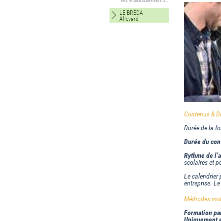
les établissements :
LE BRÉDA
Allevard
Contenus & Du
Durée de la f
Durée du con
Rythme de l’
scolaires et p
Le calendrier 
entreprise. Le
Méthodes mobi
Formation par
Uniquement e