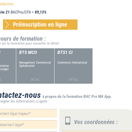
isfaction :
ite 21
BACPro/CFA =
89,13%
Préinscription en ligne
ours de formation :
z sur la formation pour consulter le détail
C
BTS MCO
BTS1 CI
Management Commercial
Commerce International
Relation
Opérationnel
issage)
L
DÉTAIL
DÉTAIL
tactez-nous
à propos de la formation BAC Pro MA App.
eigner les informations ci-aprés :
Vos coordonnées :