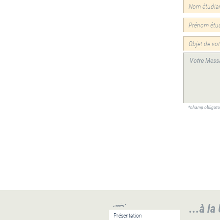
*champ obligato
...à la
accès :
Présentation