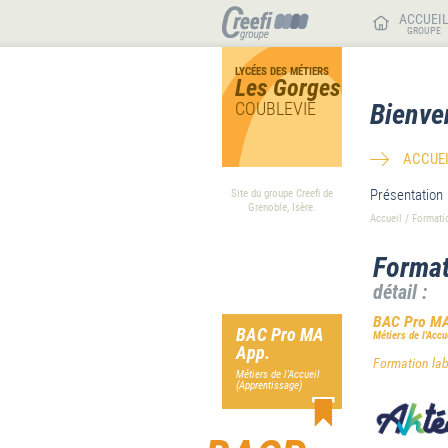
ACCUEI
GROUPE
LYCÉES DES MÉTIERS
Les Gorges
COUBLEVIE
Bienve
ACCUEI
Présentation
Site du groupe Creefi de
Grenoble, Isère.
Accueil
/
Formati
Format
détail :
BAC Pro MA
BAC Pro MA
Métiers de l'Accu
App.
Formation labé
Métiers de l'Accueil
(Apprentissage)