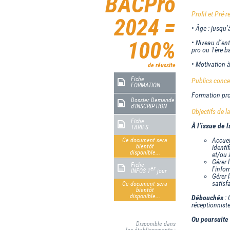
BACPro
Profil et Pré-r
2024 =
• Âge : jusqu’
100%
• Niveau d’en
pro ou 1ère b
• Motivation à
de réussite
Fiche
Publics conce
FORMATION
Formation pro
Dossier Demande
d'INSCRIPTION
Objectifs de 
Fiche
À l’issue de 
TARIFS
Accueil
Ce document sera
bientôt
identi
disponible...
et/ou 
Gérer 
Fiche
er
l’info
INFOS 1
jour
Gérer 
satisfa
Ce document sera
bientôt
disponible...
Débouchés
: 
réceptionniste
Ou poursuite
Disponible dans