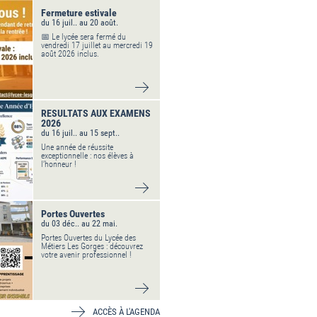
Fermeture estivale
du 16 juil.. au 20 août.
📅 Le lycée sera fermé du
vendredi 17 juillet au mercredi 19
août 2026 inclus.
VOIR DÉTAIL
RESULTATS AUX EXAMENS
2026
du 16 juil.. au 15 sept..
Une année de réussite
exceptionnelle : nos élèves à
l’honneur !
VOIR DÉTAIL
Portes Ouvertes
du 03 déc.. au 22 mai.
Portes Ouvertes du Lycée des
Métiers Les Gorges : découvrez
votre avenir professionnel !
VOIR DÉTAIL
ACCÈS À L'AGENDA