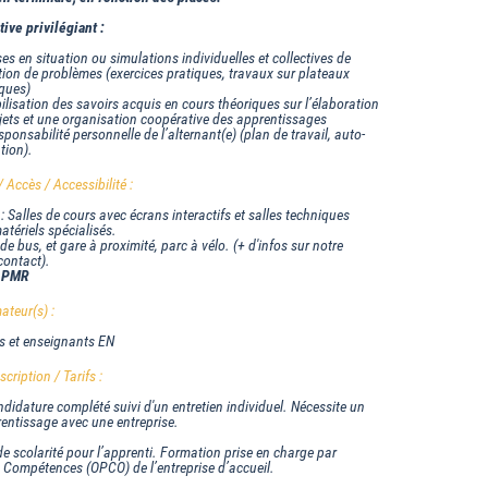
ive privilégiant :
ses en situation ou simulations individuelles et collectives de
tion de problèmes (exercices pratiques, travaux sur plateaux
iques)
ilisation des savoirs acquis en cours théoriques sur l’élaboration
jets et une organisation coopérative des apprentissages
sponsabilité personnelle de l’alternant(e) (plan de travail, auto-
tion).
Accès / Accessibilité :
: Salles de cours avec écrans interactifs et salles techniques
tériels spécialisés.
de bus, et gare à proximité, parc à vélo. (+ d'infos sur notre
contact).
PMR
ateur(s) :
s et enseignants EN
cription / Tarifs :
didature complété suivi d'un entretien individuel. Nécessite un
rentissage avec une entreprise.
e scolarité pour l’apprenti. Formation prise en charge par
e Compétences (OPCO) de l’entreprise d’accueil.