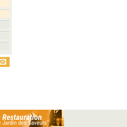
 Restauration
e Jardin des Saveurs"