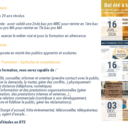
equis :
à 29 ans révolus.
16
trée : avoir validé une 2nde bac pro MRC pour rentrer en 1ère bac
ac pro MA pour rentrer en Tle bac pro MA
JUIL..
2026
 exercer le métier visé et pour la formation en alternance.
rnés :
posée en mixité des publics apprentis et scolaires.
16
la Formation / Aptitudes et compétences :
la formation, vous serez capable de :`
JUIL..
2026
lir, conseiller, informer et orienter (prendre contact avec le public,
fier la demande, la traiter, gérer des conflits…) physiquement
à distance (téléphone, numérique).
l’information et des prestations organisationnelles (gérer
rmation, des prestations internes et externes…) ;
la relation commerciale (contribuer à son développement,
ire et fidéliser le public, gérer les réclamations).
03
Chargé d’accueil, hôte événementiel, téléconseiller, téléopérateur,
DÉC..
, agent d’escale...
2025
 d'études en BTS