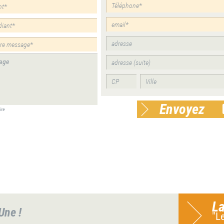
Envoyez
ire
La
 Une !
"L