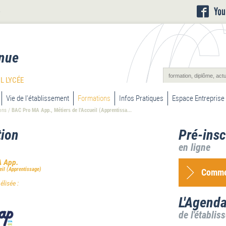
L
nue
L LYCÉE
Vie de l'établissement
Formations
Infos Pratiques
Espace Entreprise
ons
/
BAC Pro MA App., Métiers de l'Accueil (Apprentissa...
ion
Pré-insc
en ligne
 App.
eil (Apprentissage)
Commen
lisée :
L'Agend
de l'établis