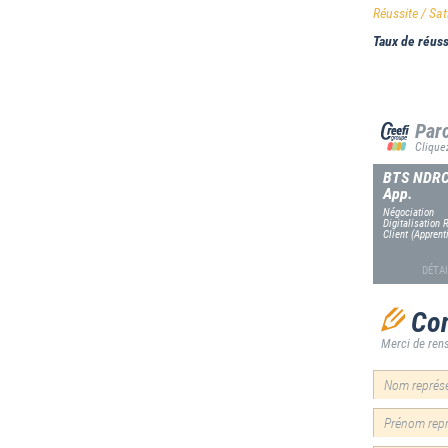
Réussite / Sat
Taux de réuss
Parc
Clique
BTS NDR
App.
Négociation
Digitalisation 
Client (Apprent
DÉTAI
Con
Merci de rens