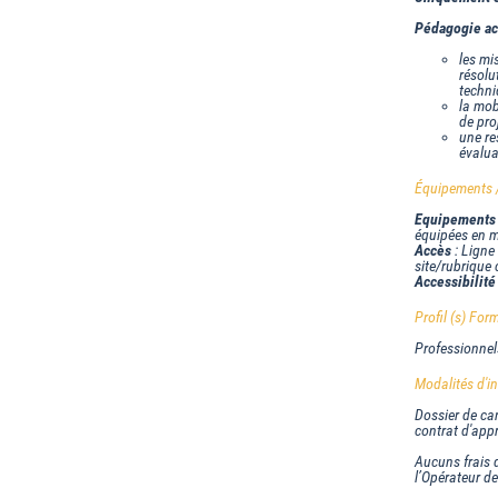
Pédagogie act
les mi
résolu
techn
la mob
de pro
une re
évalua
Équipements / 
Equipements
équipées en ma
Accès
: Ligne 
site/rubrique 
Accessibilité
Profil (s) Form
Professionnel
Modalités d'ins
Dossier de can
contrat d'app
Aucuns frais d
l’Opérateur d